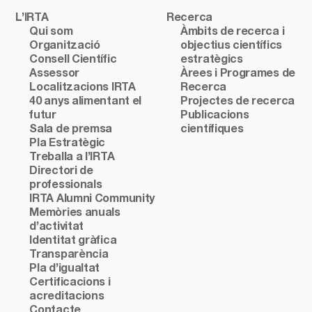
L’IRTA
Recerca
Qui som
Àmbits de recerca i
Organització
objectius científics
Consell Científic
estratègics
Assessor
Àrees i Programes de
Localitzacions IRTA
Recerca
40 anys alimentant el
Projectes de recerca
futur
Publicacions
Sala de premsa
científiques
Pla Estratègic
Treballa a l’IRTA
Directori de
professionals
IRTA Alumni Community
Memòries anuals
d’activitat
Identitat gràfica
Transparència
Pla d’igualtat
Certificacions i
acreditacions
Contacte