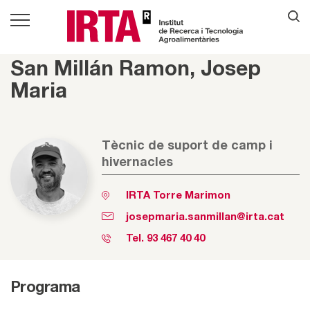
San Millán Ramon, Josep
Maria
Tècnic de suport de camp i
hivernacles
IRTA Torre Marimon
josepmaria.sanmillan@irta.cat
Tel.
93 467 40 40
Programa