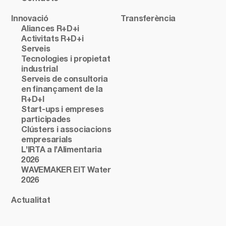
Innovació
Transferència
Aliances R+D+i
Activitats R+D+i
Serveis
Tecnologies i propietat
industrial
Serveis de consultoria
en finançament de la
R+D+I
Start-ups i empreses
participades
Clústers i associacions
empresarials
L’IRTA a l’Alimentaria
2026
WAVEMAKER EIT Water
2026
Actualitat