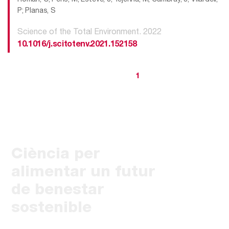
P; Planas, S
Science of the Total Environment. 2022
10.1016/j.scitotenv.2021.152158
1
Ciència per
alimentar un futur
de benestar
sostenible