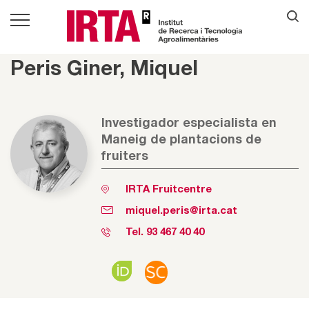
Peris Giner, Miquel
Investigador especialista en
Maneig de plantacions de
fruiters
IRTA Fruitcentre
miquel.peris@irta.cat
Tel.
93 467 40 40