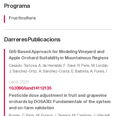
Programa
Fructicultura
Darreres
Publicacions
GIS-Based Approach for Modeling Vineyard and
Apple Orchard Suitability in Mountainous Regions
Casado-Tortosa, A; de Herralde, F; Savé, R; Peris, M; Lordan,
J; Sánchez-Ortiz, A; Sánchez-Costa, E; Barbeta, A; Funes, I
Land. 2025
10.3390/land14112135
Pesticide dose adjustment in fruit and grapevine
orchards by DOSA3D: Fundamentals of the system
and on-farm validation
Román, C; Peris, M; Esteve, J; Tejerina, M; Cambray, J; Vilardell,