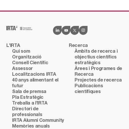
L’IRTA
Recerca
Qui som
Àmbits de recerca i
Organització
objectius científics
Consell Científic
estratègics
Assessor
Àrees i Programes de
Localitzacions IRTA
Recerca
40 anys alimentant el
Projectes de recerca
futur
Publicacions
Sala de premsa
científiques
Pla Estratègic
Treballa a l’IRTA
Directori de
professionals
IRTA Alumni Community
Memòries anuals