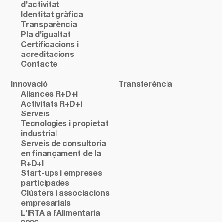
d’activitat
Identitat gràfica
Transparència
Pla d’igualtat
Certificacions i
acreditacions
Contacte
Innovació
Transferència
Aliances R+D+i
Activitats R+D+i
Serveis
Tecnologies i propietat
industrial
Serveis de consultoria
en finançament de la
R+D+I
Start-ups i empreses
participades
Clústers i associacions
empresarials
L’IRTA a l’Alimentaria