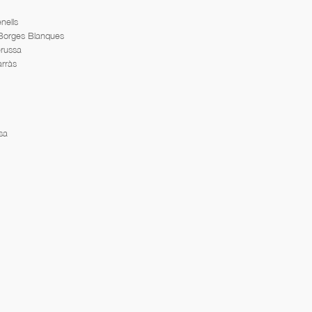
nells
 Borges Blanques
erussa
arràs
sa