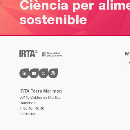
Ciència per alim
sostenible
M
L’
IRTA Torre Marimon
08140 Caldes de Montbui
Barcelona
T.
93 467 40 40
Contactar