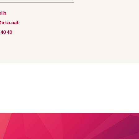
lls
irta.cat
 40 40