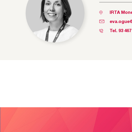
IRTA Mone
eva.ogue@
Tel.
93 467