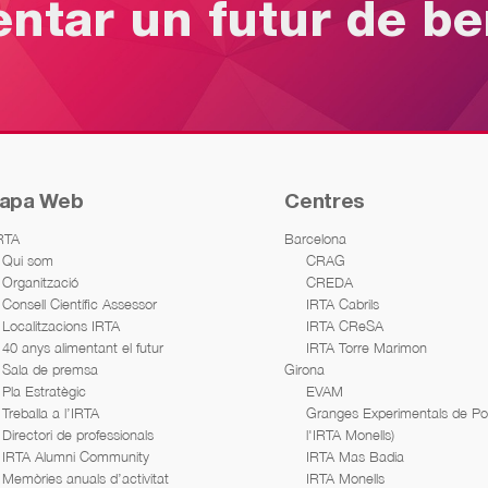
entar un futur de b
apa Web
Centres
IRTA
Barcelona
Qui som
CRAG
Organització
CREDA
Consell Científic Assessor
IRTA Cabrils
Localitzacions IRTA
IRTA CReSA
40 anys alimentant el futur
IRTA Torre Marimon
Sala de premsa
Girona
Pla Estratègic
EVAM
Treballa a l’IRTA
Granges Experimentals de Porc
Directori de professionals
l'IRTA Monells)
IRTA Alumni Community
IRTA Mas Badia
Memòries anuals d’activitat
IRTA Monells