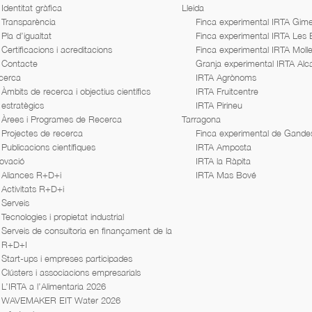
Identitat gràfica
Lleida
Transparència
Finca experimental IRTA Gime
Pla d’igualtat
Finca experimental IRTA Les
Certificacions i acreditacions
Finca experimental IRTA Moll
Contacte
Granja experimental IRTA Alc
cerca
IRTA Agrònoms
Àmbits de recerca i objectius científics
IRTA Fruitcentre
estratègics
IRTA Pirineu
Àrees i Programes de Recerca
Tarragona
Projectes de recerca
Finca experimental de Gande
Publicacions científiques
IRTA Amposta
ovació
IRTA la Ràpita
Aliances R+D+i
IRTA Mas Bové
Activitats R+D+i
Serveis
Tecnologies i propietat industrial
Serveis de consultoria en finançament de la
R+D+I
Start-ups i empreses participades
Clústers i associacions empresarials
L’IRTA a l’Alimentaria 2026
WAVEMAKER EIT Water 2026