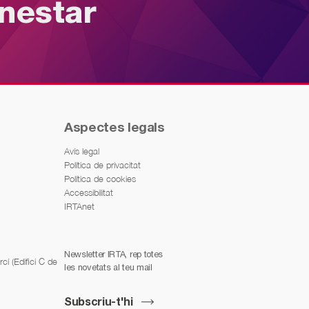
enestar
Aspectes legals
Avís legal
Política de privacitat
Política de cookies
Accessibilitat
IRTAnet
Newsletter IRTA, rep totes
í (Edifici C de
les novetats al teu mail
Subscriu-t'hi