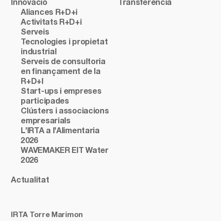
Innovació
Transferència
Aliances R+D+i
Activitats R+D+i
Serveis
Tecnologies i propietat
industrial
Serveis de consultoria
en finançament de la
R+D+I
Start-ups i empreses
participades
Clústers i associacions
empresarials
L’IRTA a l’Alimentaria
2026
WAVEMAKER EIT Water
2026
Actualitat
IRTA Torre Marimon