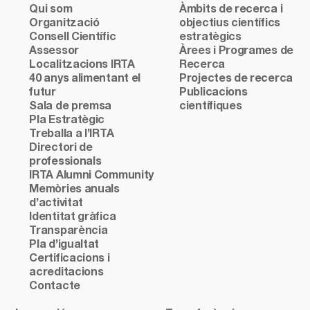
Qui som
Àmbits de recerca i
Organització
objectius científics
Consell Científic
estratègics
Assessor
Àrees i Programes de
Localitzacions IRTA
Recerca
40 anys alimentant el
Projectes de recerca
futur
Publicacions
Sala de premsa
científiques
Pla Estratègic
Treballa a l’IRTA
Directori de
professionals
IRTA Alumni Community
Memòries anuals
d’activitat
Identitat gràfica
Transparència
Pla d’igualtat
Certificacions i
acreditacions
Contacte