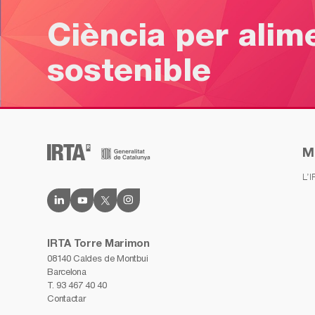
Ciència per alim
sostenible
M
L’
IRTA Torre Marimon
08140 Caldes de Montbui
Barcelona
T.
93 467 40 40
Contactar