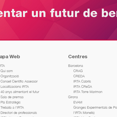
entar un futur de b
apa Web
Centres
IRTA
Barcelona
Qui som
CRAG
Organització
CREDA
Consell Científic Assessor
IRTA Cabrils
Localitzacions IRTA
IRTA CReSA
40 anys alimentant el futur
IRTA Torre Marimon
Sala de premsa
Girona
Pla Estratègic
EVAM
Treballa a l’IRTA
Granges Experimentals de Porc
Directori de professionals
l'IRTA Monells)