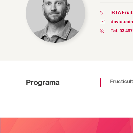
IRTA Frui
david.cai
Tel.
93 467
Programa
Fructicul