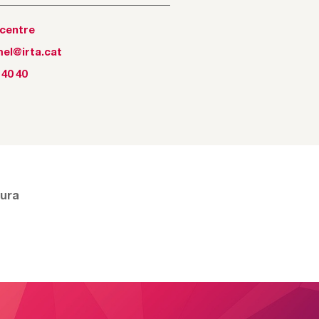
tcentre
mel@irta.cat
 40 40
tura