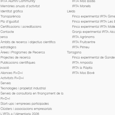
IRTA Alumni Community
IRTA Mas Badia
Memòries anuals d’activitat
IRTA Monells
Identitat gràfica
Lleida
Transparència
Finca experimental IRTA Gime
Pla d’igualtat
Finca experimental IRTA Les
Certificacions i acreditacions
Finca experimental IRTA Moll
Contacte
Granja experimental IRTA Alc
cerca
IRTA Agrònoms
Àmbits de recerca i objectius científics
IRTA Fruitcentre
estratègics
IRTA Pirineu
Àrees i Programes de Recerca
Tarragona
Projectes de recerca
Finca experimental de Gande
Publicacions científiques
IRTA Amposta
ovació
IRTA la Ràpita
Aliances R+D+i
IRTA Mas Bové
Activitats R+D+i
Serveis
Tecnologies i propietat industrial
Serveis de consultoria en finançament de la
R+D+I
Start-ups i empreses participades
Clústers i associacions empresarials
L’IRTA a l’Alimentaria 2026