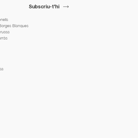
Subscriu-t'hi
nells
 Borges Blanques
erussa
arràs
sa