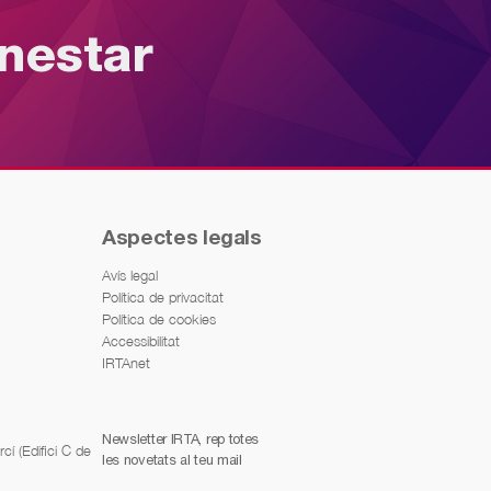
enestar
Aspectes legals
Avís legal
Política de privacitat
Política de cookies
Accessibilitat
IRTAnet
Newsletter IRTA, rep totes
í (Edifici C de
les novetats al teu mail