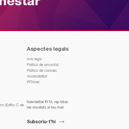
enestar
Aspectes legals
Avís legal
Política de privacitat
Política de cookies
Accessibilitat
IRTAnet
Newsletter IRTA, rep totes
í (Edifici C de
les novetats al teu mail
Subscriu-t'hi