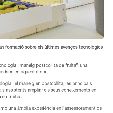
ran formació sobre els últimes avenços tecnològics
cnologia i maneig postcollita de fruita”, una
lièdrica en aquest àmbit.
ogia i el maneig en postcollita, les principals
à als assistents ampliar els seus coneixements en
 en fruites.
s amb una àmplia experiència en l’assessorament de