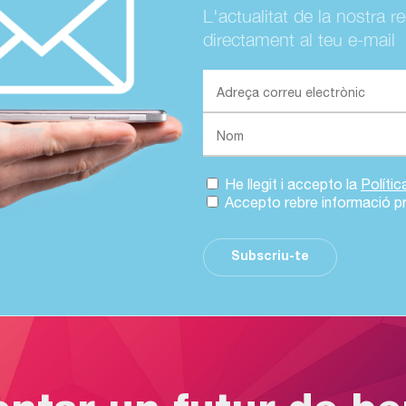
L'actualitat de la nostra r
directament al teu e-mail
He llegit i accepto la
Políti
Accepto rebre informació p
Subscriu-te