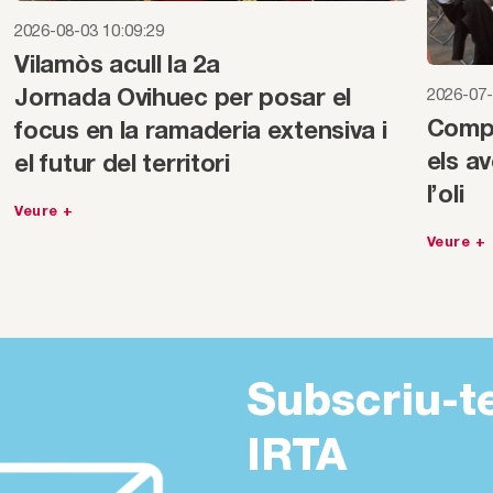
2026-08-03 10:09:29
Vilamòs acull la 2a
2026-07-
Jornada Ovihuec per posar el
Compa
focus en la ramaderia extensiva i
els av
el futur del territori
l’oli
Veure +
Veure +
Subscriu-t
IRTA