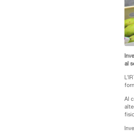
Inv
al s
L’IR
form
Al c
alte
fisi
Inv