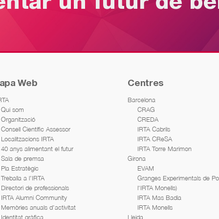
entar un futur de b
apa Web
Centres
IRTA
Barcelona
Qui som
CRAG
Organització
CREDA
Consell Científic Assessor
IRTA Cabrils
Localitzacions IRTA
IRTA CReSA
40 anys alimentant el futur
IRTA Torre Marimon
Sala de premsa
Girona
Pla Estratègic
EVAM
Treballa a l’IRTA
Granges Experimentals de Porc
Directori de professionals
l'IRTA Monells)
IRTA Alumni Community
IRTA Mas Badia
Memòries anuals d’activitat
IRTA Monells
Identitat gràfica
Lleida