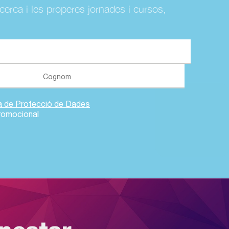
ecerca i les properes jornades i cursos,
ca de Protecció de Dades
romocional