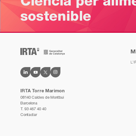
Ciència per alim
sostenible
M
L’
IRTA Torre Marimon
08140 Caldes de Montbui
Barcelona
T.
93 467 40 40
Contactar