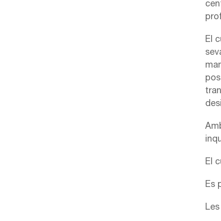
cent
prof
El 
sev
man
pos
tran
des
Amb 
inq
El c
Es 
Les 