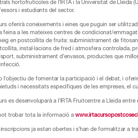
rals hortofrutícoles de l’IRTA i la Universitat de Lleida (
essors i estudiants del sector.
curs oferirà coneixements i eines que puguin ser utilitz
a feina a les mateixes centres de condicionat/emmagatz
eig en postcollita de fruita: subministrament de fitosani
tcollita, instal·lacions de fred i atmosfera controlada,
sport, subministrament d’envasos, productes que millorin
infecció.
l’objectiu de fomentar la participació i el debat, i ofer
uietuds i necessitats específiques de les empreses, el cu
urs es desenvoluparà a l’IRTA Fruitcentre a Lleida entre 
pot trobar tota la informació a
www.irtacursopostcose
inscripcions ja estan obertes i s’han de formalitzar a t