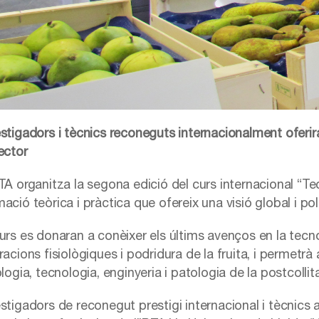
estigadors i tècnics reconeguts internacionalment oferi
ector
TA organitza la segona edició del curs internacional “Te
ació teòrica i pràctica que ofereix una visió global i po
urs es donaran a conèixer els últims avenços en la tecnol
racions fisiològiques i podridura de la fruita, i permetr
ologia, tecnologia, enginyeria i patologia de la postcollita
estigadors de reconegut prestigi internacional i tècnic