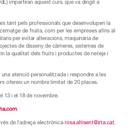
UdL) impartiran aquest curs, que va dirigit a
ades tant pels professionals que desenvolupen la
ematge de fruita, com per les empreses afins al
taris per evitar alteracions, maquinària de
 projectes de disseny de càmeres, sistemes de
 la qualitat dels fruits i productes de neteja i
ir una atenció personalitzada i respondre a les
rs ofereix un nombre limitat de 20 places.
el 13 i el 18 de novembre.
cha.com
.
ravés de l’adreça electrònica
rosa.altisent@irta.cat
.