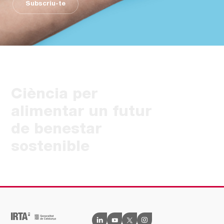
Subscriu-te
Ciència per
alimentar un futur
de benestar
sostenible