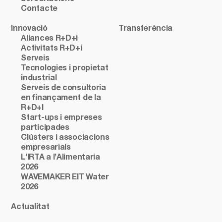
Contacte
Innovació
Transferència
Aliances R+D+i
Activitats R+D+i
Serveis
Tecnologies i propietat
industrial
Serveis de consultoria
en finançament de la
R+D+I
Start-ups i empreses
participades
Clústers i associacions
empresarials
L’IRTA a l’Alimentaria
2026
WAVEMAKER EIT Water
2026
Actualitat