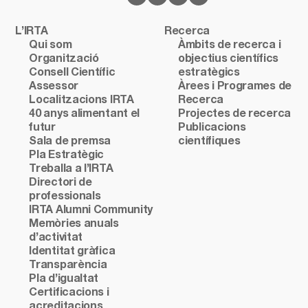
L’IRTA
Recerca
Qui som
Àmbits de recerca i
Organització
objectius científics
Consell Científic
estratègics
Assessor
Àrees i Programes de
Localitzacions IRTA
Recerca
40 anys alimentant el
Projectes de recerca
futur
Publicacions
Sala de premsa
científiques
Pla Estratègic
Treballa a l’IRTA
Directori de
professionals
IRTA Alumni Community
Memòries anuals
d’activitat
Identitat gràfica
Transparència
Pla d’igualtat
Certificacions i
acreditacions