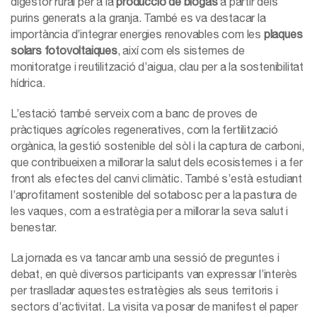
digestor rural per a la
producció de biogàs
a partir dels
purins generats a la granja. També es va destacar la
importància d’integrar energies renovables com les
plaques
solars fotovoltaiques
, així com els sistemes de
monitoratge i reutilització d’aigua, clau per a la sostenibilitat
hídrica.
L’estació també serveix com a banc de proves de
pràctiques agrícoles regeneratives, com la fertilització
orgànica, la gestió sostenible del sòl i la captura de carboni,
que contribueixen a millorar la salut dels ecosistemes i a fer
front als efectes del canvi climàtic. També s’està estudiant
l’aprofitament sostenible del sotabosc per a la pastura de
les vaques, com a estratègia per a millorar la seva salut i
benestar.
La jornada es va tancar amb una sessió de preguntes i
debat, en què diversos participants van expressar l’interès
per traslladar aquestes estratègies als seus territoris i
sectors d’activitat. La visita va posar de manifest el paper