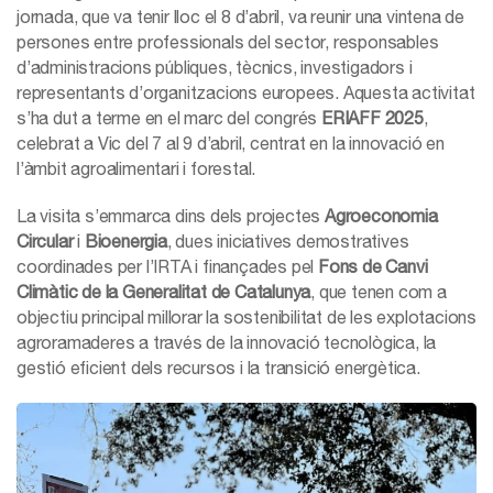
jornada, que va tenir lloc el 8 d’abril, va reunir una vintena de
persones entre professionals del sector, responsables
d’administracions públiques, tècnics, investigadors i
representants d’organitzacions europees. Aquesta activitat
s’ha dut a terme en el marc del congrés
ERIAFF 2025
,
celebrat a Vic del 7 al 9 d’abril, centrat en la innovació en
l’àmbit agroalimentari i forestal.
La visita s’emmarca dins dels projectes
Agroeconomia
Circular
i
Bioenergia
, dues iniciatives demostratives
coordinades per l’IRTA i finançades pel
Fons de Canvi
Climàtic de la Generalitat de Catalunya
, que tenen com a
objectiu principal millorar la sostenibilitat de les explotacions
agroramaderes a través de la innovació tecnològica, la
gestió eficient dels recursos i la transició energètica.