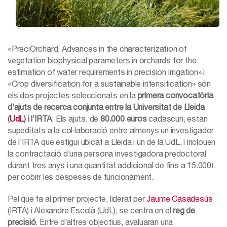
«PreciOrchard. Advances in the characterization of
vegetation biophysical parameters in orchards for the
estimation of water requirements in precision irrigation» i
«Crop diversification for a sustainable intensification» són
els dos projectes seleccionats en la
primera convocatòria
d’ajuts de recerca conjunta entre la Universitat de Lleida
(
UdL
) i l’IRTA
. Els ajuts, de
80.000 euros
cadascun, estan
supeditats a la col·laboració entre almenys un investigador
de l’IRTA que estigui ubicat a Lleida i un de la UdL, i inclouen
la contractació d’una persona investigadora predoctoral
durant tres anys i una quantitat addicional de fins a 15.000€
per cobrir les despeses de funcionament.
Pel que fa al primer projecte, liderat per
Jaume Casadesús
(IRTA) i Alexandre Escolà (UdL), se centra en el
reg de
precisió
. Entre d’altres objectius, avaluaran una