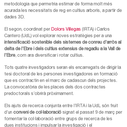
metodologia que permetria estimar de forma molt més
acurada les necessitats de reg en cultius arboris, a partir de
dades 3D.
El segon, coordinat per
Dolors Villegas
(IRTA) i Carlos
Cantero (UdL) vol explorar noves estratègies per a una
intensificació sostenible dels sistemes de conreu d’arròs al
delta de l’Ebre i dels cultius extensius de regadiu a la Vall de
l’Ebre
, com ara diversificar i rotar cultius.
Tots quatre investigadors seran els encarregats de dirigir la
tesi doctoral de les persones investigadores en formació
que es contractin en el marc de cadascun dels projectes.
La convocatòria de les places dels dos contractes
predoctorals s’obrirà pròximament.
Els ajuts de recerca conjunta entre l’IRTA i la UdL són fruit
d’un
conveni de col·laboració
signat el passat 9 de març per
fomentar la col·laboració entre grups de recerca de les
dues institucions i impulsar la investigació i el