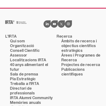
L’IRTA
Recerca
Qui som
Àmbits de recerca i
Organització
objectius científics
Consell Científic
estratègics
Assessor
Àrees i Programes de
Localitzacions IRTA
Recerca
40 anys alimentant el
Projectes de recerca
futur
Publicacions
Sala de premsa
científiques
Pla Estratègic
Treballa a l’IRTA
Directori de
professionals
IRTA Alumni Community
Memòries anuals