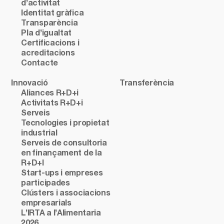
d’activitat
Identitat gràfica
Transparència
Pla d’igualtat
Certificacions i
acreditacions
Contacte
Innovació
Transferència
Aliances R+D+i
Activitats R+D+i
Serveis
Tecnologies i propietat
industrial
Serveis de consultoria
en finançament de la
R+D+I
Start-ups i empreses
participades
Clústers i associacions
empresarials
L’IRTA a l’Alimentaria
2026