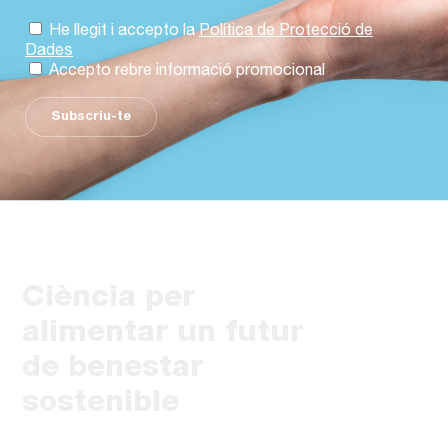
He llegit i accepto la
Política de Protecció de
Dades
Accepto rebre informació promocional
Subscriu-te
Ciència per
alimentar un futur
de benestar
sostenible