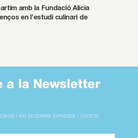
rtim amb la Fundació Alícia
enços en l’estudi culinari de
e a la Newsletter
ecerca i les properes jornades i cursos,