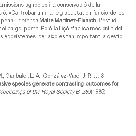
emissions agrícoles i la conservació de la
ació: «Cal trobar un maneig adaptat en funció de les
a pena», defensa
Maite Martínez-Eixarch
. L’estudi
el cargol poma. Però la lliçó s’aplica més enllà del
s ecosistemes, per això es tan important la gestió
., Garibaldi, L. A., González-Varo, J. P., … &
nvasive species generate contrasting outcomes for
oceedings of the Royal Society B
,
289
(1985),