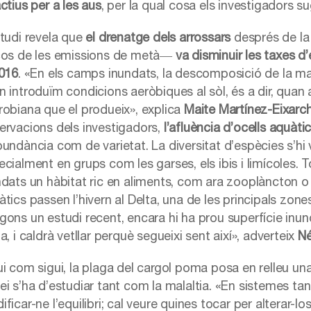
ctius per a les aus
, per la qual cosa els investigadors 
studi revela que
el drenatge dels arrossars
després de la
ços de les emissions de metà―
va disminuir les taxes d
2016
. «En els camps inundats, la descomposició de la ma
 introduïm condicions aeròbiques al sòl, és a dir, quan aq
robiana que el produeix», explica
Maite Martínez-Eixarc
ervacions dels investigadors,
l’afluència d’ocells aquàt
bundància com de varietat. La diversitat d’espècies s’hi
cialment en grups com les garses, els ibis i limícoles. T
ndats un hàbitat ric en aliments, com ara zooplàncton o 
àtics passen l’hivern al Delta, una de les principals zo
gons un estudi recent, encara hi ha prou superfície inun
a, i caldrà vetllar perquè segueixi sent així», adverteix
Né
i com sigui, la plaga del cargol poma posa en relleu una 
ei s’ha d’estudiar tant com la malaltia. «En sistemes t
ficar-ne l’equilibri; cal veure quines tocar per alterar-l