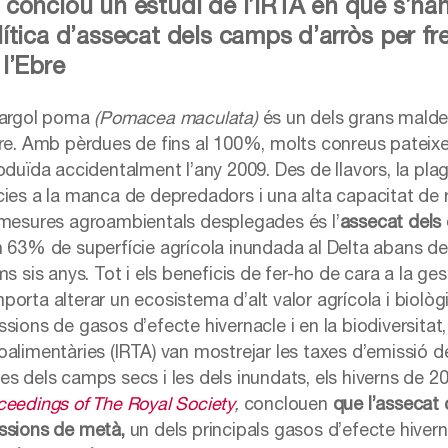
 conclou un estudi de l’IRTA en què s’han 
lítica d’assecat dels camps d’arròs per fr
 l’Ebre
cargol poma
(Pomacea maculata)
és un dels grans maldec
bre. Amb pèrdues de fins al 100%, molts conreus pateixe
oduïda accidentalment l’any 2009. Des de llavors, la plag
cies a la manca de depredadors i una alta capacitat de r
 mesures agroambientals desplegades és l’
assecat dels 
n 63% de superfície agrícola inundada al Delta abans de 
ms sis anys. Tot i els beneficis de fer-ho de cara a la ge
porta alterar un ecosistema d’alt valor agrícola i biològ
sions de gasos d’efecte hivernacle i en la biodiversitat,
oalimentàries (IRTA) van mostrejar les taxes d’emissió d
s dels camps secs i les dels inundats, els hiverns de 20
ceedings of The Royal Society
,
conclouen
que l’assecat 
ssions de metà,
un dels principals gasos d’efecte hivern