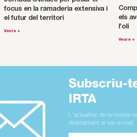
Compa
focus en la ramaderia extensiva i
els av
el futur del territori
l’oli
Veure +
Veure +
Subscriu-t
IRTA
L'actualitat de la nostra r
directament al teu e-mail