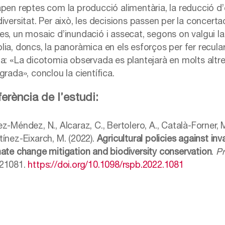
apen reptes com la producció alimentària, la reducció d’
diversitat. Per això, les decisions passen per la concert
es, un mosaic d’inundació i assecat, segons on valgui l
ia, doncs, la panoràmica en els esforços per fer recular 
ta: «La dicotomia observada es plantejarà en molts altre
grada», conclou la científica.
erència de l’estudi:
z-Méndez, N., Alcaraz, C., Bertolero, A., Català-Forner, M
tínez-Eixarch, M. (2022).
Agricultural policies against i
mate change mitigation and biodiversity conservation
.
Pr
21081.
https://doi.org/10.1098/rspb.2022.1081