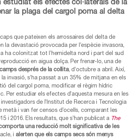
estudiat els efectes col·laterals de la
enar la plaga del cargol poma al delta
aps que pateixen els arrossaires del delta de
n la devastació provocada per l’espècie invasora,
a ha colonitzat tot l’hemidelta nord i part del sud
eproducció en aigua dolça. Per frenar-lo, una de
camps després de la collita
, d’octubre a abril. Així,
la invasió, s’ha passat a un 35% de mitjana en els
stió del cargol poma, modificar el règim hídric
ic. Per estudiar els efectes d’aquesta mesura en les
 investigadors de l’Institut de Recerca i Tecnologia
e metà i van fer censos d’ocells, comparant les
15 i 2016. Els resultats, que s’han publicat a
The
comporta una reducció molt significativa de les
acle, i
alerten que els camps secs són menys