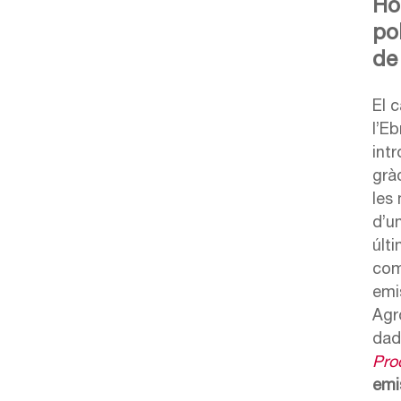
Ho
po
de
El 
l’E
intr
grà
les
d’u
últi
com
emis
Agr
dade
Pro
emi