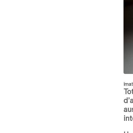
Imat
To
d’
au
in