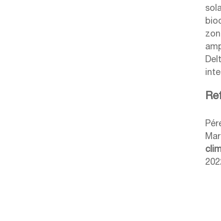
sol
bio
zon
ampl
Del
inte
Ref
Pére
Mar
cli
202