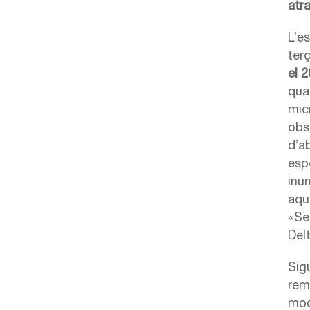
atra
L’e
ter
el 
quan
mic
obs
d’a
espe
inu
aqu
«Se
Delt
Sigu
rem
modi