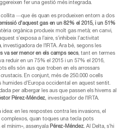
suggereixen fer una gestió més integrada.
 collita ―que és quan es produeixen entorn a dos
’emissió d’aquest gas
en un 82% el 2015, i un 51%
tèria orgànica produeix molt gas metà; en canvi,
uest s’exposa a l’aire, s’inhibeix l’activitat
h
, investigadora de l’IRTA. Ara bé, segons les
ics va ser menor en els camps secs
, tant en termes
 va reduir en un 75% el 2015 i un 57% el 2016,
ots ells són aus que troben en els arrossars
crustacis. En conjunt, més de 250.000 ocells
nes humides d’Europa occidental en aquest sentit.
dada per albergar les aus que passen els hiverns al
stor Pérez-Méndez
, investigador de l’IRTA.
idea: en les respostes contra les invasions, el
an complexos, quan toques una tecla pots
os el mínim», assenyala
Pérez-Méndez
. Al Delta, s’hi