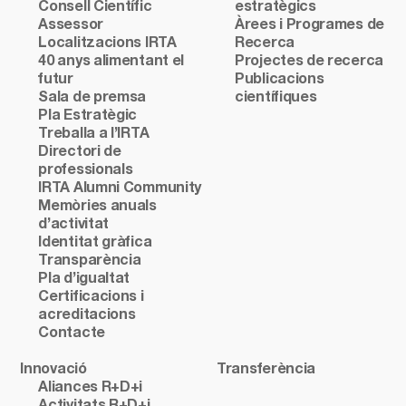
Consell Científic
estratègics
Assessor
Àrees i Programes de
Localitzacions IRTA
Recerca
40 anys alimentant el
Projectes de recerca
futur
Publicacions
Sala de premsa
científiques
Pla Estratègic
Treballa a l’IRTA
Directori de
professionals
IRTA Alumni Community
Memòries anuals
d’activitat
Identitat gràfica
Transparència
Pla d’igualtat
Certificacions i
acreditacions
Contacte
Innovació
Transferència
Aliances R+D+i
Activitats R+D+i