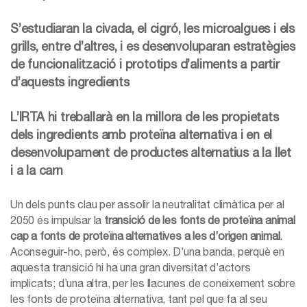
S’estudiaran la civada, el cigró, les microalgues i els
grills, entre d’altres, i es desenvoluparan estratègies
de funcionalització i prototips d’aliments a partir
d’aquests ingredients
L’IRTA hi treballarà en la millora de les propietats
dels ingredients amb proteïna alternativa i en el
desenvolupament de productes alternatius a la llet
i a la carn
Un dels punts clau per assolir la neutralitat climàtica per al
2050 és impulsar la
transició de les fonts de proteïna animal
cap a fonts de proteïna alternatives a les d’origen animal
.
Aconseguir-ho, però, és complex. D’una banda, perquè en
aquesta transició hi ha una gran diversitat d’actors
implicats; d’una altra, per les llacunes de coneixement sobre
les fonts de proteïna alternativa, tant pel que fa al seu