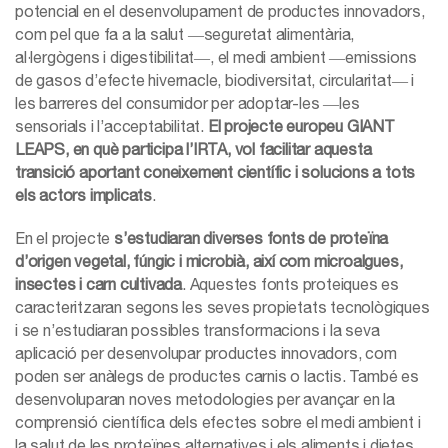
potencial en el desenvolupament de productes innovadors,
com pel que fa a la salut ―seguretat alimentària,
al·lergògens i digestibilitat―, el medi ambient ―emissions
de gasos d’efecte hivernacle, biodiversitat, circularitat― i
les barreres del consumidor per adoptar-les ―les
sensorials i l’acceptabilitat.
El projecte europeu GIANT
LEAPS, en què participa l’IRTA, vol facilitar aquesta
transició aportant coneixement científic i solucions a tots
els actors implicats
.
En el projecte
s’estudiaran diverses fonts de proteïna
d’origen vegetal, fúngic i microbià, així com microalgues,
insectes i carn cultivada
. Aquestes fonts proteiques es
caracteritzaran segons les seves propietats tecnològiques
i se n’estudiaran possibles transformacions i la seva
aplicació per desenvolupar productes innovadors, com
poden ser anàlegs de productes carnis o lactis. També es
desenvoluparan noves metodologies per avançar en la
comprensió científica dels efectes sobre el medi ambient i
la salut de les proteïnes alternatives i els aliments i dietes