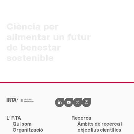
Ciència per
alimentar un futur
de benestar
sostenible
L’IRTA
Recerca
Qui som
Àmbits de recerca i
Organització
objectius científics