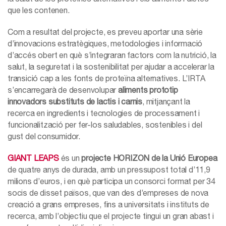
que les contenen.
Com a resultat del projecte, es preveu aportar una sèrie
d’innovacions estratègiques, metodologies i informació
d’accés obert en què s’integraran factors com la nutrició, la
salut, la seguretat i la sostenibilitat per ajudar a accelerar la
transició cap a les fonts de proteïna alternatives. L’IRTA
s’encarregarà de desenvolupar
aliments prototip
innovadors substituts de lactis i carnis
, mitjançant la
recerca en ingredients i tecnologies de processament i
funcionalització per fer-los saludables, sostenibles i del
gust del consumidor.
GIANT LEAPS
és un
projecte HORIZON de la Unió Europea
de quatre anys de durada, amb un pressupost total d’11,9
milions d’euros, i en què participa un consorci format per 34
socis de disset països, que van des d’empreses de nova
creació a grans empreses, fins a universitats i instituts de
recerca, amb l’objectiu que el projecte tingui un gran abast i