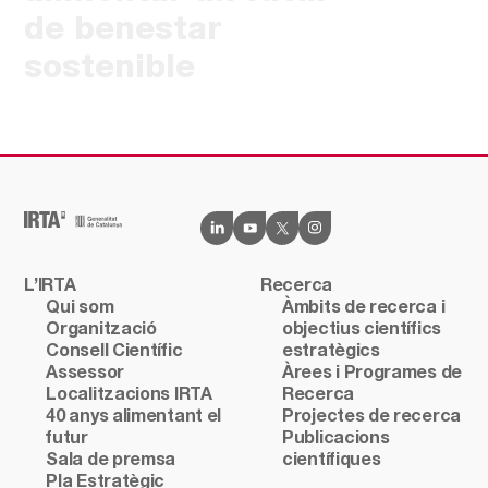
de benestar
sostenible
L’IRTA
Recerca
Qui som
Àmbits de recerca i
Organització
objectius científics
Consell Científic
estratègics
Assessor
Àrees i Programes de
Localitzacions IRTA
Recerca
40 anys alimentant el
Projectes de recerca
futur
Publicacions
Sala de premsa
científiques
Pla Estratègic