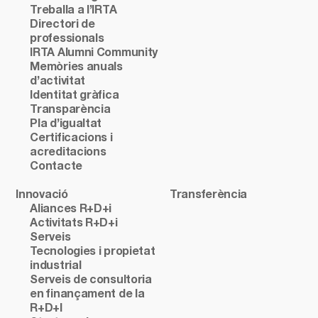
Treballa a l’IRTA
Directori de
professionals
IRTA Alumni Community
Memòries anuals
d’activitat
Identitat gràfica
Transparència
Pla d’igualtat
Certificacions i
acreditacions
Contacte
Innovació
Transferència
Aliances R+D+i
Activitats R+D+i
Serveis
Tecnologies i propietat
industrial
Serveis de consultoria
en finançament de la
R+D+I