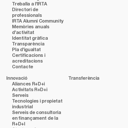
Treballa a l’IRTA
Directori de
professionals
IRTA Alumni Community
Memòries anuals
d’activitat
Identitat gràfica
Transparència
Pla d’igualtat
Certificacions i
acreditacions
Contacte
Innovació
Transferència
Aliances R+D+i
Activitats R+D+i
Serveis
Tecnologies i propietat
industrial
Serveis de consultoria
en finançament de la
R+D+I