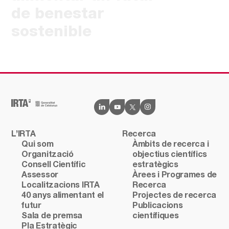
de benestar
sostenible
L’IRTA
Recerca
Qui som
Àmbits de recerca i
Organització
objectius científics
Consell Científic
estratègics
Assessor
Àrees i Programes de
Localitzacions IRTA
Recerca
40 anys alimentant el
Projectes de recerca
futur
Publicacions
Sala de premsa
científiques
Pla Estratègic