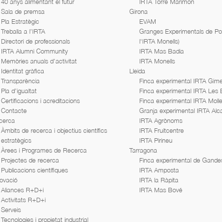
40 anys alimentant el futur
IRTA Torre Marimon
Sala de premsa
Girona
Pla Estratègic
EVAM
Treballa a l’IRTA
Granges Experimentals de Porc
Directori de professionals
l'IRTA Monells)
IRTA Alumni Community
IRTA Mas Badia
Memòries anuals d’activitat
IRTA Monells
Identitat gràfica
Lleida
Transparència
Finca experimental IRTA Gime
Pla d’igualtat
Finca experimental IRTA Les
Certificacions i acreditacions
Finca experimental IRTA Moll
Contacte
Granja experimental IRTA Alc
cerca
IRTA Agrònoms
Àmbits de recerca i objectius científics
IRTA Fruitcentre
estratègics
IRTA Pirineu
Àrees i Programes de Recerca
Tarragona
Projectes de recerca
Finca experimental de Gande
Publicacions científiques
IRTA Amposta
ovació
IRTA la Ràpita
Aliances R+D+i
IRTA Mas Bové
Activitats R+D+i
Serveis
Tecnologies i propietat industrial