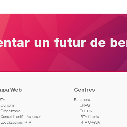
entar un futur de b
apa Web
Centres
IRTA
Barcelona
Qui som
CRAG
Organització
CREDA
Consell Científic Assessor
IRTA Cabrils
Localitzacions IRTA
IRTA CReSA