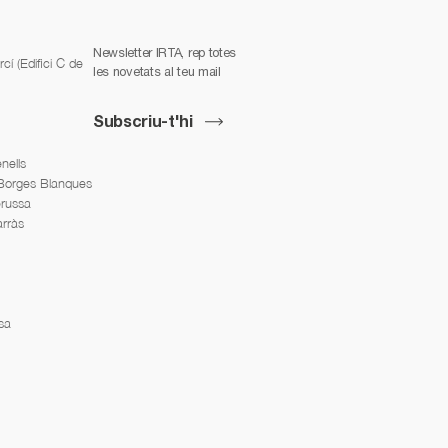
Newsletter IRTA, rep totes
í (Edifici C de
les novetats al teu mail
Subscriu-t'hi
nells
 Borges Blanques
erussa
arràs
sa