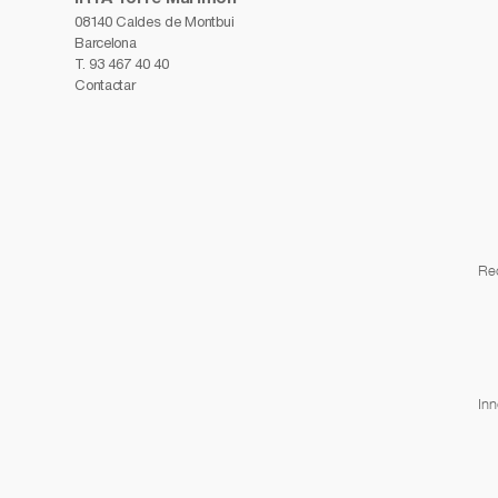
08140 Caldes de Montbui
Barcelona
T.
93 467 40 40
Contactar
Re
Inn