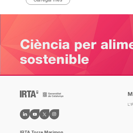
Ciència per alim
sostenible
M
L’
IRTA Torre Marimon