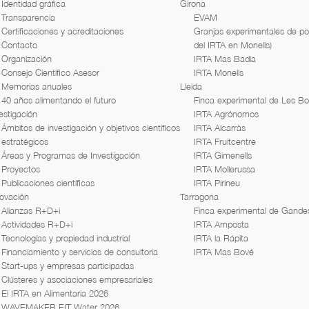
Identidad gráfica
Girona
Transparencia
EVAM
Certificaciones y acreditaciones
Granjas experimentales de por
Contacto
del IRTA en Monells)
Organización
IRTA Mas Badia
Consejo Científico Asesor
IRTA Monells
Memorias anuales
Lleida
40 años alimentando el futuro
Finca experimental de Les B
estigación
IRTA Agrónomos
Ámbitos de investigación y objetivos científicos
IRTA Alcarràs
estratégicos
IRTA Fruitcentre
Áreas y Programas de Investigación
IRTA Gimenells
Proyectos
IRTA Mollerussa
Publicaciones científicas
IRTA Pirineu
novación
Tarragona
Alianzas R+D+i
Finca experimental de Gande
Actividades R+D+i
IRTA Amposta
Tecnologías y propiedad industrial
IRTA la Rápita
Financiamiento y servicios de consultoria
IRTA Mas Bové
Start-ups y empresas participadas
Clústeres y asociaciones empresariales
El IRTA en Alimentaria 2026
WAVEMAKER EIT Water 2026