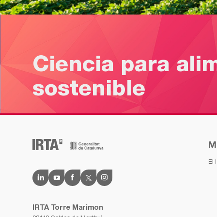
Ciencia para ali
sostenible
M
El 
IRTA Torre Marimon