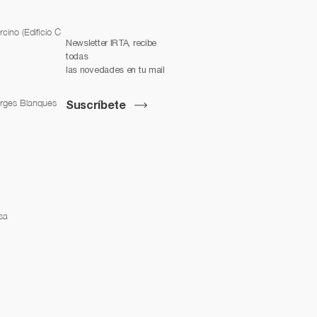
cino (Edificio C
Newsletter IRTA, recibe
todas
las novedades en tu mail
orges Blanques
Suscríbete
sa