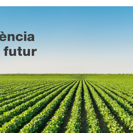
ència
 futur