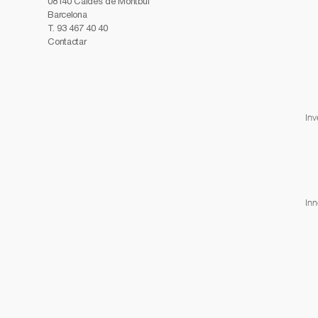
08140 Caldes de Montbui
Barcelona
T.
93 467 40 40
Contactar
Inv
In