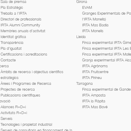
Sala de premsa
Girona
Pla Estratègic
EVAM
Treballa a l’IRTA
Granges Experimentals de Porc
Directori de professionals
l'IRTA Monells)
IRTA Alumni Community
IRTA Mas Badia
Memòries anuals d’activitat
IRTA Monells
Identitat gràfica
Lleida
Transparència
Finca experimental IRTA Gime
Pla d’igualtat
Finca experimental IRTA Les
Certificacions i acreditacions
Finca experimental IRTA Moll
Contacte
Granja experimental IRTA Alc
cerca
IRTA Agrònoms
Àmbits de recerca i objectius científics
IRTA Fruitcentre
estratègics
IRTA Pirineu
Àrees i Programes de Recerca
Tarragona
Projectes de recerca
Finca experimental de Gande
Publicacions científiques
IRTA Amposta
ovació
IRTA la Ràpita
Aliances R+D+i
IRTA Mas Bové
Activitats R+D+i
Serveis
Tecnologies i propietat industrial
Serveis de consultoria en finançament de la