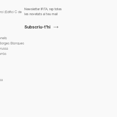
Newsletter IRTA, rep totes
í (Edifici C de
les novetats al teu mail
Subscriu-t'hi
nells
 Borges Blanques
erussa
arràs
sa