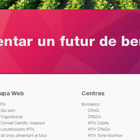
entar un futur de b
apa Web
Centres
IRTA
Barcelona
Qui som
CRAG
Organització
CREDA
Consell Científic Assessor
IRTA Cabrils
Localitzacions IRTA
IRTA CReSA
40 anys alimentant el futur
IRTA Torre Marimon