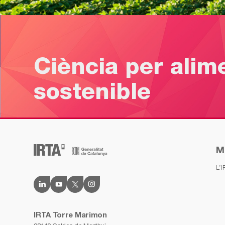
Ciència per alim
sostenible
M
L’
IRTA Torre Marimon