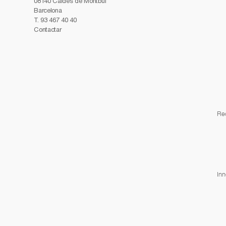
08140 Caldes de Montbui
Barcelona
T.
93 467 40 40
Contactar
Re
Inn