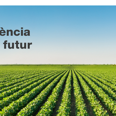
ència
 futur